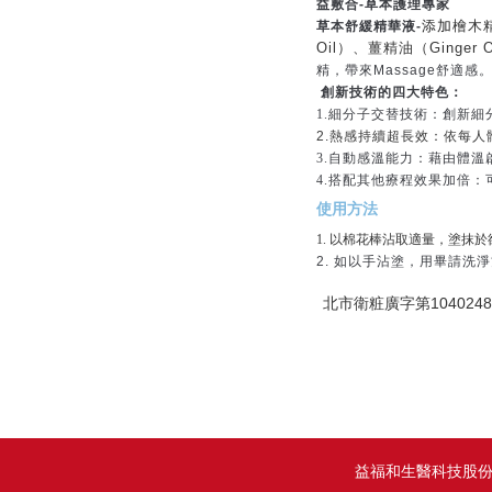
益敷合-
草本護理專家
添加
檜木
草本舒緩精華液-
Oil
）、薑精油（
Ginger O
精，帶來Massage舒適感
創新技術的四大特色：
1.細分子交替技術：創新細
2
.熱感持續超長效：依每人
3.自動感溫能力：藉由體
4.搭配其他療程效果加倍
使用方法
1. 以棉花棒沾取適量，塗抹
2. 如以手沾塗，用畢請洗
北市衛粧廣字第1040248
益福和生醫科技股份有限